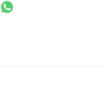
Voltar a Home
Informações
Bobina d
Bobina de aço gal
fábrica
Solicitar Orçamento