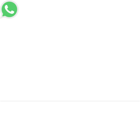
(65) 99915-5975
atendimento@dalpozrepresentacoes.com.br
Voltar a Home
Informações
Perfil metálico para cobertura
Perfil metálico para cobertura
Solicitar Orçamento