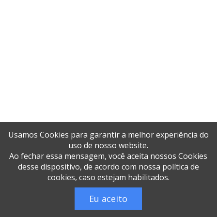
Silo metálico com sistema de limpeza
Silo metálico com sistema de ventilação
Silo metálico em aço galvanizado
Silo metálico em Mato Grosso
Silo metálico horizontal
Silo metálico para armazém
Silo metálico para fazenda
Usamos Cookies para garantir a melhor experiência do
Silo metálico para grãos
uso de nosso website.
Ao fechar essa mensagem, você aceita nossos Cookies
Silo metálico para milho e soja
desse dispositivo, de acordo com nossa política de
cookies, caso estejam habilitados.
Silo metálico vertical
Eu aceito
Sistema de ventilação para silo