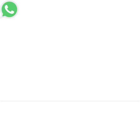
(65) 99915-5975
atendimento@dalpozrepresentacoes.com.br
Voltar a Home
Informações
Fornecedor de chapa de aço carbono
Fornecedor de chapa de aço
carbono
Solicitar Orçamento