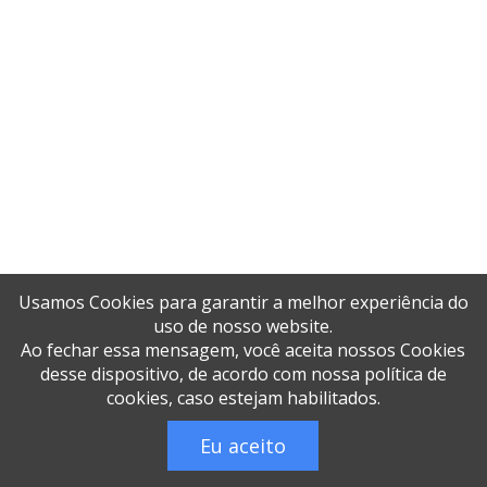
Telha térmica EPS
Telha térmica galvanizada colorida
Telha térmica galvanizada preço m2
Telha térmica galvanizada trapézio 25
Telha térmica galvanizada trapézio 40
Telha térmica industrial
Telha térmica isolamento acústico
Usamos Cookies para garantir a melhor experiência do
Telha térmica para armazém
uso de nosso website.
Ao fechar essa mensagem, você aceita nossos Cookies
Telha térmica para aviário
desse dispositivo, de acordo com nossa política de
cookies, caso estejam habilitados.
Telha térmica para cobertura agrícola
Eu aceito
Telha térmica para cobertura de fábrica