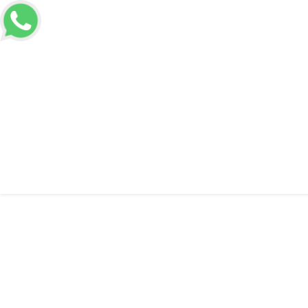
Voltar a Home
Informações
Calha m
Calha metálica ti
Solicitar Orçamento