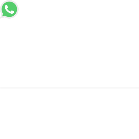
Voltar a Home
Informações
Chapa d
Chapa de aço ga
Solicitar Orçamento